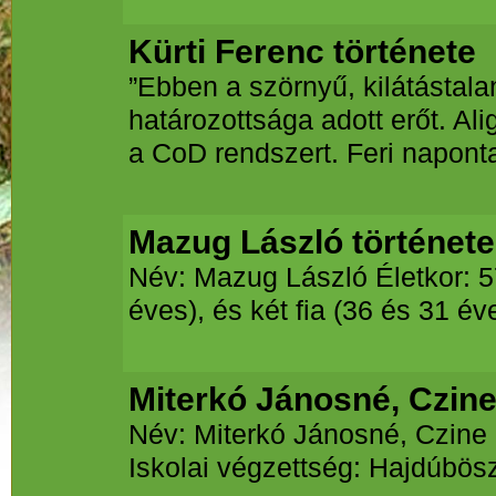
Kürti Ferenc története
”Ebben a szörnyű, kilátástala
határozottsága adott erőt. Al
a CoD rendszert. Feri naponta
Mazug László története
Név: Mazug László Életkor: 57
éves), és két fia (36 és 31 é
Miterkó Jánosné, Czine 
Név: Miterkó Jánosné, Czine I
Iskolai végzettség: Hajdúbös