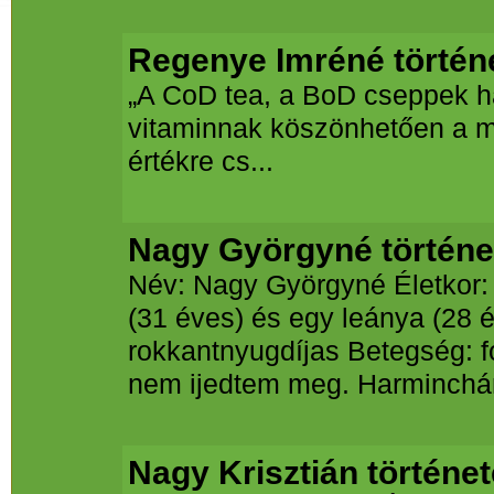
Regenye Imréné történ
„A CoD tea, a BoD cseppek ha
vitaminnak köszönhetően a m
értékre cs...
Nagy Györgyné történe
Név: Nagy Györgyné Életkor: 5
(31 éves) és egy leánya (28 
rokkantnyugdíjas Betegség: f
nem ijedtem meg. Harminchár
Nagy Krisztián történet