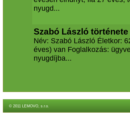
nyugd...
Szabó László története
Név: Szabó László Életkor: 62
éves) van Foglalkozás: ügyve
nyugdíjba...
©
2011 LEMOVO, s.r.o.