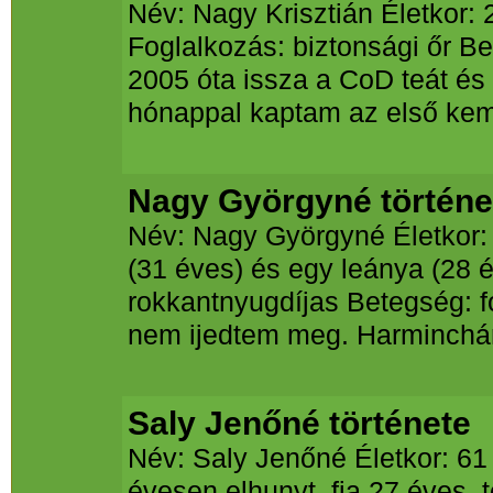
Név: Nagy Krisztián Életkor: 
Foglalkozás: biztonsági őr 
2005 óta issza a CoD teát és 
hónappal kaptam az első kemot
Nagy Györgyné történe
Név: Nagy Györgyné Életkor: 5
(31 éves) és egy leánya (28 
rokkantnyugdíjas Betegség: f
nem ijedtem meg. Harminchár
Saly Jenőné története
Név: Saly Jenőné Életkor: 61 C
évesen elhunyt, fia 27 éves, 