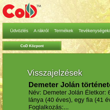
Üdvözlés
A rákról
Termékek
Tevékenységek/
CoD Központ
Visszajelzések
Demeter Jolán történet
Név: Demeter Jolán Életkor: 64
lánya (40 éves), egy fia (41 
Foglalkozás:...