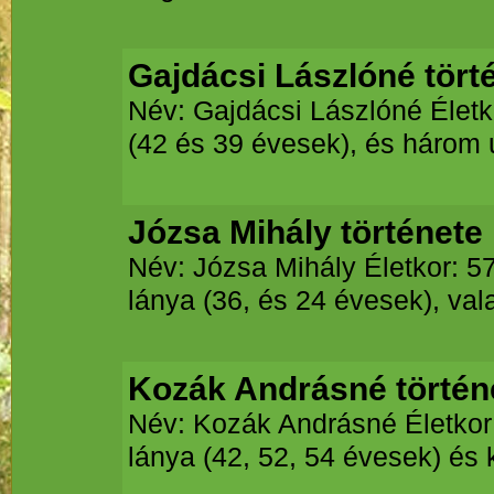
Gajdácsi Lászlóné tört
Név: Gajdácsi Lászlóné Életkor
(42 és 39 évesek), és három 
Józsa Mihály története
Név: Józsa Mihály Életkor: 57 
lánya (36, és 24 évesek), vala
Kozák Andrásné történ
Név: Kozák Andrásné Életkor: 
lánya (42, 52, 54 évesek) és k