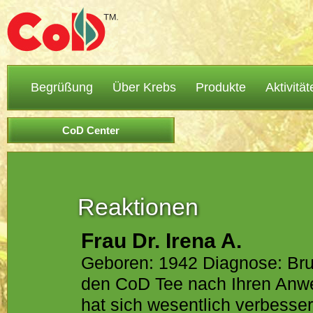
Begrüßung
Über Krebs
Produkte
Aktivität
CoD Center
Reaktionen
Frau Dr. Irena A.
Geboren: 1942 Diagnose: Brus
den CoD Tee nach Ihren Anw
hat sich wesentlich verbesse