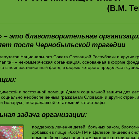
.M. Теккер
f.» – это благотворительная организаци
лет после Чернобыльской трагедии
депутатов Национального Совета Словацкой Республики и других г
anita» – некоммерческая организация, основанная в форме фонда 
а в неинвестиционный фонд, в форме которого продолжает сущест
ации:
дической и постоянной помощи Домам социальной защиты для де
, социально необеспеченным гражданам Словакии и других стран, 
и Беларусь, пострадавшей от атомной катастрофы.
ьная задача организации:
поддержка лечения детей, больных раком, биологи
добавкой к пище «CoD»TM и Целевой пищевой сист
помощь больным пациентам, которые по финансов