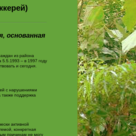
ей)
я, основанная
раждан из района
5.5.1993 – в 1997 году
вовать и сегодня.
тей с нарушениями
а также поддержка
чески активной
емой, конкретная
ым причинам не могу