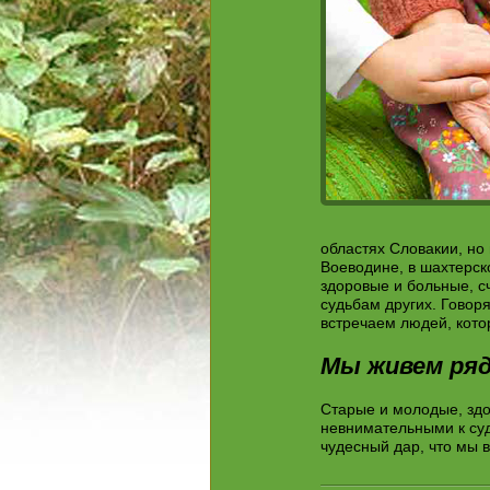
областях Словакии, но
Воеводине, в шахтерск
здоровые и больные, 
судьбам других. Говоря
встречаем людей, котор
Мы живем ряд
Старые и молодые, зд
невнимательными к судь
чудесный дар, что мы в