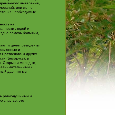
евременного выявления,
леваний, или же не
ретения необходимых
ьность на
ванности людей и
мездно помочь больным,
нают и ценят резиденты
ровленные и
в Братиславе и других
ти (Беларусь), в
). Старые и молодые,
невнимательными к
сный дар, что мы
ть равнодушными и
е счастье, это