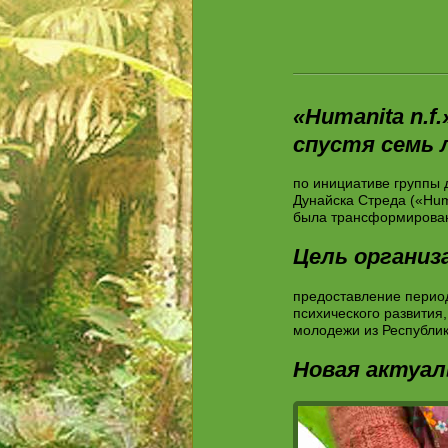
(B
«Humanita n.
спустя семь 
по инициативе группы 
Дунайска Стреда («Hum
была трансформирован
Цель организ
предоставление перио
психического развития
молодежи из Республик
Новая актуал