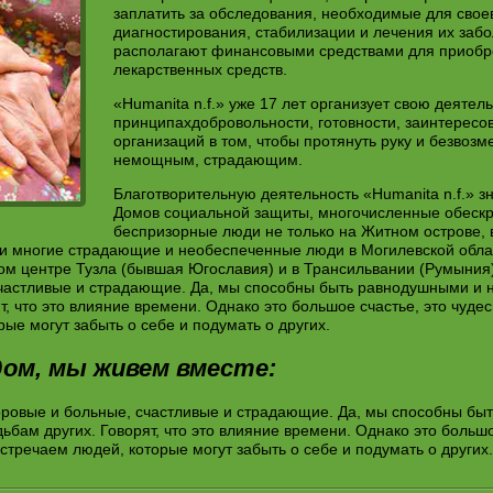
заплатить за обследования, необходимые для сво
диагностирования, стабилизации и лечения их забо
располагают финансовыми средствами для приоб
лекарственных средств.
«Humanita n.f.» уже 17 лет организует свою деятел
принципахдобровольности, готовности, заинтересо
организаций в том, чтобы протянуть руку и безвоз
немощным, страдающим.
Благотворительную деятельность «Humanita n.f.» з
Домов социальной защиты, многочисленные обеск
беспризорные люди не только на Житном острове, 
 и многие страдающие и необеспеченные люди в Могилевской облас
ом центре Тузла (бывшая Югославия) и в Трансильвании (Румыния
счастливые и страдающие. Да, мы способны быть равнодушными и 
т, что это влияние времени. Однако это большое счастье, это чуде
ые могут забыть о себе и подумать о других.
ом, мы живем вместе:
оровые и больные, счастливые и страдающие. Да, мы способны бы
бам других. Говорят, что это влияние времени. Однако это большо
стречаем людей, которые могут забыть о себе и подумать о других.