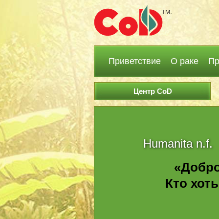
Приветствие
О раке
Пр
Центр CoD
Humanita n.f.
«Добро
Кто хоть