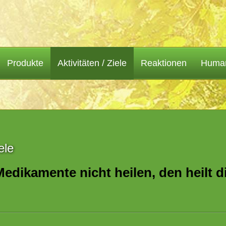
Produkte
Aktivitäten / Ziele
Reaktionen
Humani
ele
edikamente nicht heilen, den heilt di