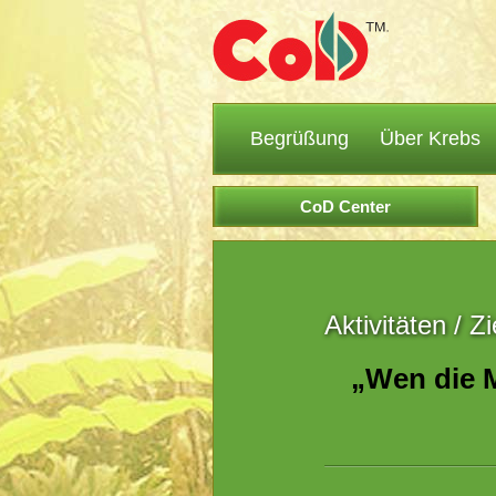
Begrüßung
Über Krebs
CoD Center
Aktivitäten / Zi
„Wen die M