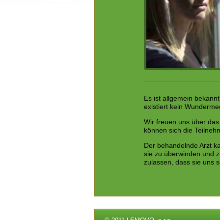
Es ist allgemein bekannt
existiert kein Wundermed
Wir freuen uns über das
können sich die Teilneh
Der behandelnde Arzt ka
sie zu überwinden und z
zulassen, dass sie uns 