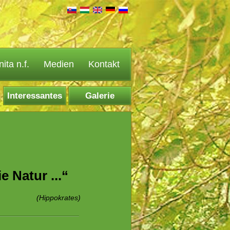
ta n.f.
Medien
Kontakt
Interessantes
Galerie
e Natur ...“
(Hippokrates)