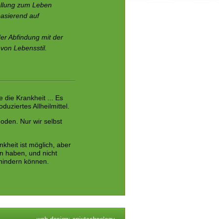
ellung zum Leben
basierend auf
er Abfindung mit der
 von Lebensstil.
 die Krankheit ... Es
uziertes Allheilmittel.
oden. Nur wir selbst
heit ist möglich, aber
n haben, und nicht
hindern können.