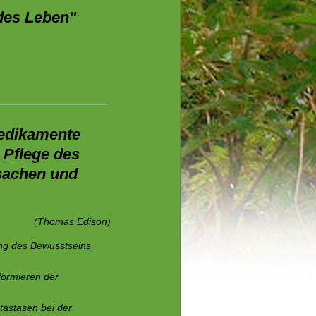
des Leben"
Medikamente
 Pflege des
sachen und
(Thomas Edison)
ng des Bewusstseins,
formieren der
tastasen bei der